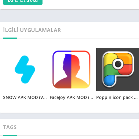
Daha fazla oku
stepn apk indir
Users equip themselves with NFTs in the form of sneakers. By
İLGILI UYGULAMALAR
walking, jogging or running outdoors, users will collect GSTs
and
stepn apk 0.6.5
NFTs.
stepn apkmirror
SNOW APK MOD (VIP Unlocked) v12.1.2
FaceJoy APK MOD (Premium Unlocked) v1.0.9.0
Poppin icon pack APK v2.4.8 (Patched)
TAGS