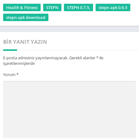
Health & Fitness
STEPN
STEPN 0.7.5,
stepn apk 0.6.5
stepn apk download
BIR YANIT YAZIN
E-posta adresiniz yayınlanmayacak.
Gerekli alanlar
*
ile
işaretlenmişlerdir
Yorum
*