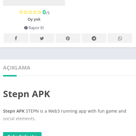
0
/5
Oy yok
Rapor Et
AÇIKLAMA
Stepn APK
Stepn APK
STEPN is a Web3 running app with fun game and
social elements.
stepn apk download