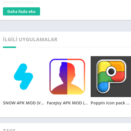
deneyimi sunar.
Daha fazla oku
Fast VPN Pro
, kullanıcıların coğrafi kısıtlamaları aşmalarını ve
engellenmiş web sitelerine erişmelerini sağlar. Farklı ülkelerde
bulunan sunucuları kullanarak sanal bir IP adresi edinir ve
böylece istenilen içeriğe engelsiz erişim sağlar.
İLGILI UYGULAMALAR
Uygulama, kullanıcıların çevrimiçi etkinliklerini gizli tutar ve
veri trafiğini şifreleyerek güvenliğini sağlar. Bu sayede, kişisel
bilgilerinizin çevrimiçi saldırılara karşı korunduğundan emin
olabilirsiniz.
APKMarketi.com
üzerinden Fast VPN Pro v2.2.6 MOD APK’sını
indirebilirsiniz. Bu modifiye edilmiş sürüm, premium özelliklere
ücretsiz erişim sağlar ve reklamsız bir deneyim sunar.
SNOW APK MOD (VIP Unlocked) v12.1.2
FaceJoy APK MOD (Premium Unlocked) v1.0.9.0
Poppin icon pack APK v2.4.8 (Patched)
APKMarketi.com
üzerinden Fast VPN Pro’yu indirerek güvenli
ve hızlı bir VPN deneyimi yaşayabilirsiniz. İnternetteki
gezinmenizi özgürleştirin ve çevrimiçi gizliliğinizi koruyun.
TAGS