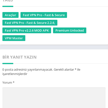
Not: VPN kullanırken, her zaman güvenilir ve güvenlik odaklı
VPN sağlayıcılarını tercih etmek önemlidir.
Araçlar
Fast VPN Pro - Fast & Secure
Fast VPN Pro - Fast & Secure 2.2.6,
Fast VPN Pro v2.2.6 MOD APK
Premium Unlocked
VPM Master
BIR YANIT YAZIN
E-posta adresiniz yayınlanmayacak.
Gerekli alanlar
*
ile
işaretlenmişlerdir
Yorum
*