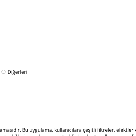
Diğerleri
dır. Bu uygulama, kullanıcılara çeşitli filtreler, efektler v