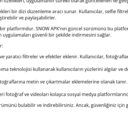
özellikleri, uygulamanın sürekli olarak güncellenen ve gelişti
leri bir dizi düzenleme aracı sunar. Kullanıcılar, selfie filtre
tirebilir ve paylaşabilirler.
bir platformdur. SNOW APK’nın güncel sürümünü bu platformd
 uygulamaları güvenli bir şekilde indirmesini sağlar.
r:
ve yaratıcı filtreler ve efektler eklenir. Kullanıcılar, fotoğraf
 teknolojisi kullanarak kullanıcıların yüzlerini algılar ve değ
raflarına metin ve çıkartmalar eklemelerine olanak tanır. Bu 
eri fotoğraf ve videoları kolayca sosyal medya platformların
nü bulabilir ve indirebilirsiniz. Ancak, güvenliğiniz için 