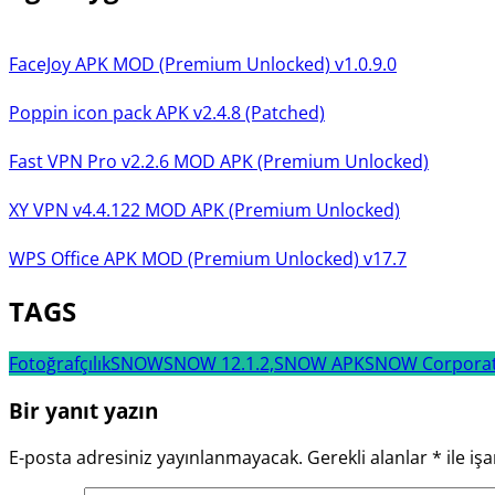
FaceJoy APK MOD (Premium Unlocked) v1.0.9.0
Poppin icon pack APK v2.4.8 (Patched)
Fast VPN Pro v2.2.6 MOD APK (Premium Unlocked)
XY VPN v4.4.122 MOD APK (Premium Unlocked)
WPS Office APK MOD (Premium Unlocked) v17.7
TAGS
Fotoğrafçılık
SNOW
SNOW 12.1.2,
SNOW APK
SNOW Corporat
Bir yanıt yazın
E-posta adresiniz yayınlanmayacak.
Gerekli alanlar
*
ile iş