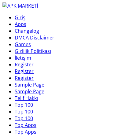
Giriş
Apps
Changelog
DMCA Disclaimer
Games
Gizlilik Politikası
İletişim
Register
Register
Register
Sample Page
Sample Page
Telif Hakkı
Top 100
Top 100
Top 100
Top Apps
Top Apps