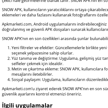
çekici hale getirmelerine olanak tanır. SNOW APK’nın en son 
SNOW APK, kullanıcıların yaratıcılıklarını ortaya çıkarabilecek
eklemeleri ve daha fazlasını kullanarak fotoğraflarını özelleş
Apkmarketi.com, Android uygulamalarını indirebileceğiniz 
doğrulanmış ve güvenli APK dosyaları sunarak kullanıcıların
SNOW APK’nın en son özellikleri arasında şunlar bulunabili
Yeni filtreler ve efektler: Güncellemelerle birlikte yeni 
seçenek yelpazesine sahip olurlar.
Yüz tanıma ve değiştirme: Uygulama, gelişmiş yüz tanıma
selfieler çekmek için idealdir.
Metin ve çıkartma ekleme: SNOW APK, kullanıcılara fotoğ
mesajlarını iletebilirler.
Sosyal paylaşım: Uygulama, kullanıcıların düzenledikl
Apkmarketi.com’u ziyaret ederek SNOW APK’nın en son sürümü
güvenlik ayarlarını kontrol etmenizi öneririz.
İlgili uygulamalar