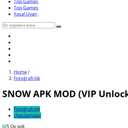
Top Games
Top Games
Yasal Uyarı
Home
/
Fotoğrafçılık
SNOW APK MOD (VIP Unlocke
Fotoğrafçılık
Uygulamalar
0
/5
Oy yok