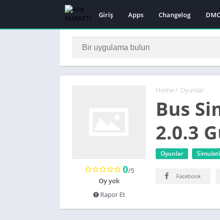
Giriş
Apps
Changelog
DMC
Home
/
Oyunlar
Bus Si
2.0.3 
Oyunlar
Simulat
0
/5
Facebook
Oy yok
Rapor Et