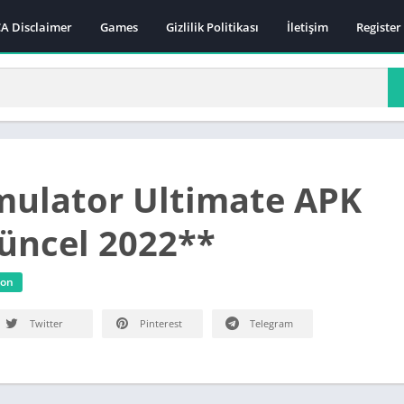
A Disclaimer
Games
Gizlilik Politikası
İletişim
Register
mulator Ultimate APK
Güncel 2022**
ion
Twitter
Pinterest
Telegram