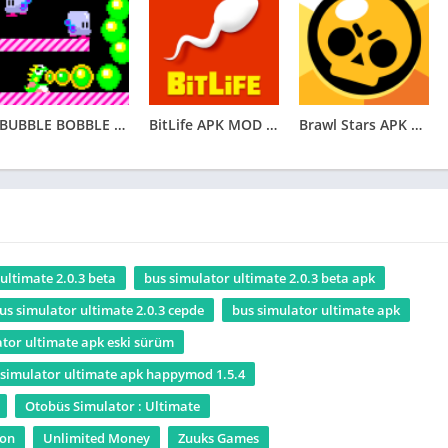
ı (Alibeyköy),
p,Kayseri,Konya,Diyarbakır,Mersin,Samsun,Aydın,Batman,Şanlıurfa
de.
BUBBLE BOBBLE classic APK MOD (Unlimited Diamonds) v1.1.10
BitLife APK MOD (Unlocked Bitizenship) v3.8.12
Brawl Stars APK MOD (Unlimited Money) v49.194
ereksinimleri:
Android 7.0 veya üzeri ve en az 2GB bellek.
Diğer
arlarda oynamayı deneyebilir.
ultimate 2.0.3 beta
bus simulator ultimate 2.0.3 beta apk
us simulator ultimate 2.0.3 cepde
bus simulator ultimate apk
ansa, İspanya, Hollanda, Brezilya, Azerbaycan gibi dünyanın
Dünyanın en büyük otobüs şirketi ol.
ator ultimate apk eski sürüm
 simulator ultimate apk happymod 1.5.4
 apk
Otobüs Simulator : Ultimate
ion
Unlimited Money
Zuuks Games