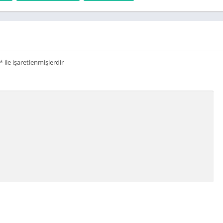
bus simulator ultimate apk
*
ile işaretlenmişlerdir
od
emi.