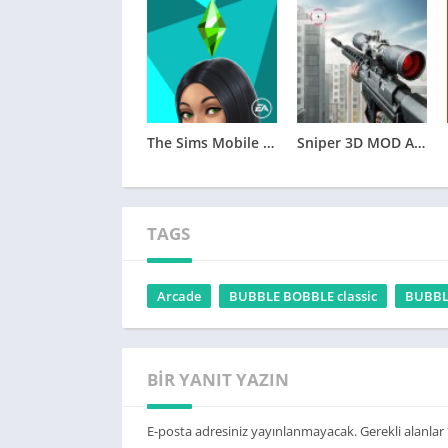
işlemi için APKMarketi.com’u ziyaret edebilirs
Bubble Bobble Classic’i ücretsiz indirmek iç
The Sims Mobile MOD APK v39.0.2.145308 (Unlimited Money)
Sniper 3D MOD APK (Unlimited Money) v4.19.0
TAGS
Arcade
BUBBLE BOBBLE classic
BUBBLE
BIR YANIT YAZIN
E-posta adresiniz yayınlanmayacak.
Gerekli alanlar