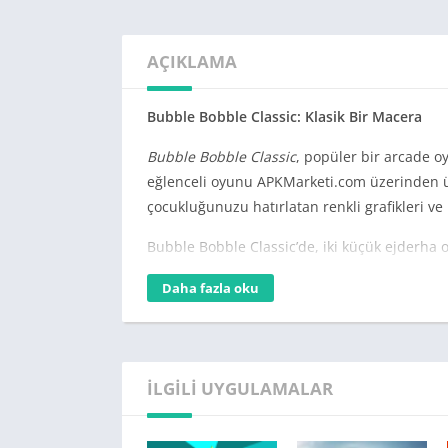
AÇIKLAMA
Bubble Bobble Classic: Klasik Bir Macera
Bubble Bobble Classic
, popüler bir arcade o
eğlenceli oyunu APKMarketi.com üzerinden ücr
çocukluğunuzu hatırlatan renkli grafikleri ve 
Bubble Bobble Classic’de, iki küçük ejderha 
düşmanları balonlara hapsetmek ve onları pa
Daha fazla oku
güçlenir ve zorlu düşmanlara karşı avantaj e
APKMarketi.com’dan Bubble Bobble Classic’i in
rekabet edebilirsiniz. Oyunun renkli dünya
yeniden keşfedeceksiniz.
İLGILI UYGULAMALAR
APKMarketi.com
, Android kullanıcılarına ü