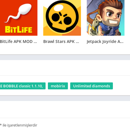
iniz.
in APKMarketi.com’u ziyaret edebilirsiniz:
APKMarketi.com
.
BitLife APK MOD (Unlocked Bitizenship) v3.8.12
Brawl Stars APK MOD (Unlimited Money) v49.194
Jetpack Joyride APK MOD (Unlimited Coins) v1.77.3
 BOBBLE classic 1.1.10,
mobirix
Unlimited diamonds
*
ile işaretlenmişlerdir