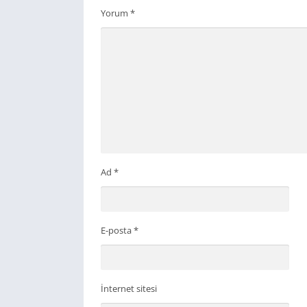
Yorum
*
Ad
*
E-posta
*
İnternet sitesi