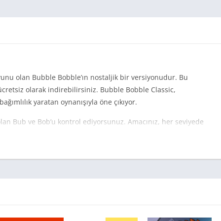
yunu olan Bubble Bobble’ın nostaljik bir versiyonudur. Bu
etsiz olarak indirebilirsiniz. Bubble Bobble Classic,
bağımlılık yaratan oynanışıyla öne çıkıyor.
olan Bub ve Bob’u kontrol ediyorsunuz. Amacınız, her seviyede
tlatarak ilerlemektir. Oyun boyunca power-up’ları toplayarak
lde edersiniz.
direrek, nostaljik bir maceraya atılabilir ve arkadaşlarınızla
sında unutulmaz anlar yaşayacak ve çocukluğunuzun eğlencesini
cretsiz oyun ve uygulamalar sunan bir platformdur. İndirme