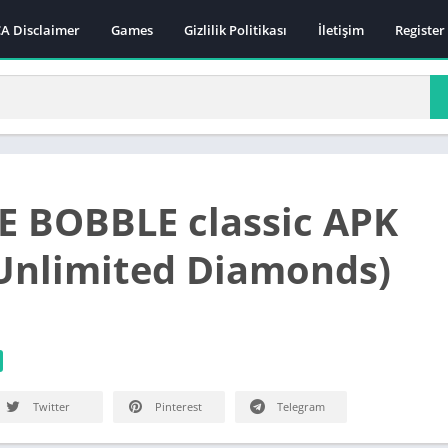
A Disclaimer
Games
Gizlilik Politikası
İletişim
Register
 BOBBLE classic APK
nlimited Diamonds)
0
Twitter
Pinterest
Telegram