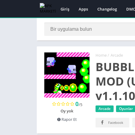
Giriş
Apps
Changelog
DMC
Home
/
Arcade
BUBBLE
MOD (U
v1.1.1
0
/5
Arcade
Oyunlar
Oy yok
Rapor Et
Facebook