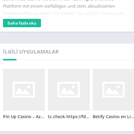
Plattform mit einem vielfältigen und stets aktualisierten
Spieleportfolio etabliert. Für Spieler, die auf der Suche nach
neuen und spannenden Titeln sind, bietet die Plattform
Daha fazla oku
regelmäßig Neuheiten von Top-Entwicklern. Wer die neuesten
Releases entdecken möchte, findet auf
betonred com
ein
abwechslungsreiches Angebot, das sowohl klassische Slots als
auch innovative Video-Automaten umfasst.
İLGILI UYGULAMALAR
Welche neuen Spiele sind
hinzugekommen?
In den letzten Wochen hat Bet On Red Casino mehrere neue
Spiele ins Portfolio aufgenommen. Diese Titel zeichnen sich
durch hochwertige Grafik, spannende Features und attraktive
Gewinnmöglichkeiten aus. Hier eine kleine Übersicht der
jüngsten Zugänge:
Pin Up Casino – Azərbaycanda onlayn kazino Pin-Up
tc-check-https://fdfd.com/
Betify Casino en Ligne | Jouez sur Betify avec 1000 €
Starlight Princess – ein farbenfroher Slot mit Multiplikatoren