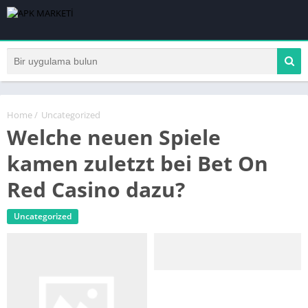
Home
/
Uncategorized
Welche neuen Spiele
kamen zuletzt bei Bet On
Red Casino dazu?
Uncategorized