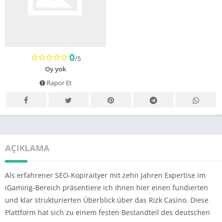
0
/5
Oy yok
Rapor Et
AÇIKLAMA
Als erfahrener SEO-Kopiraityer mit zehn Jahren Expertise im
iGaming-Bereich präsentiere ich Ihnen hier einen fundierten
und klar strukturierten Überblick über das Rizk Casino. Diese
Plattform hat sich zu einem festen Bestandteil des deutschen