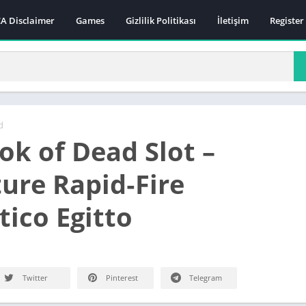
A Disclaimer
Games
Gizlilik Politikası
İletişim
Register
d
ok of Dead Slot –
ure Rapid‑Fire
tico Egitto
Twitter
Pinterest
Telegram