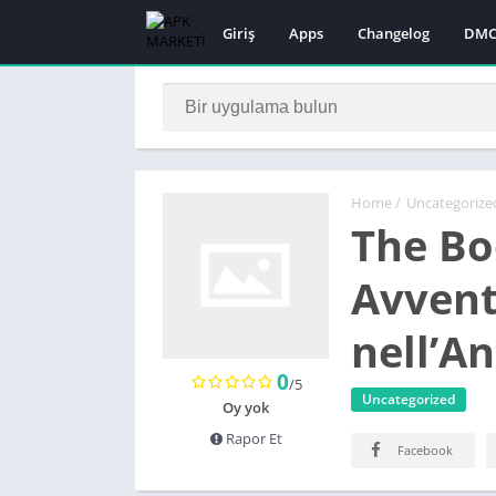
Giriş
Apps
Changelog
DMC
Home
/
Uncategorize
The Bo
Avvent
nell’An
0
/5
Uncategorized
Oy yok
Rapor Et
Facebook