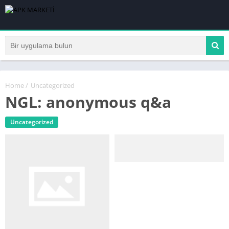
Home
/
Uncategorized
NGL: anonymous q&a
Uncategorized