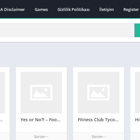
A Disclaimer
Games
Gizlilik Politikası
İletişim
Register
sh Saga Hile APK Güncel 2022**
Yes or No?! – Food Pranks
Fitness Club Tycoon
Sürüm --
Sürüm --