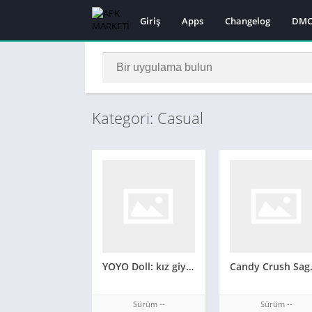
Giriş
Apps
Changelog
DMC
Kategori: Casual
YOYO Doll: kız giydirme oyunu
Candy Cru
Sürüm --
Sürüm --