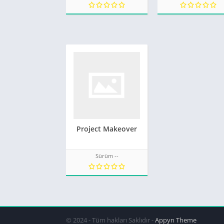
Project Makeover
Sürüm --
© 2024 - Tüm hakları Saklıdır -
Appyn Theme