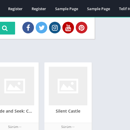
Register
Register
Sample Page
Sample Page
Telif 
Hide and Seek: Cat Escape!
Silent Castle
Sürüm --
Sürüm --