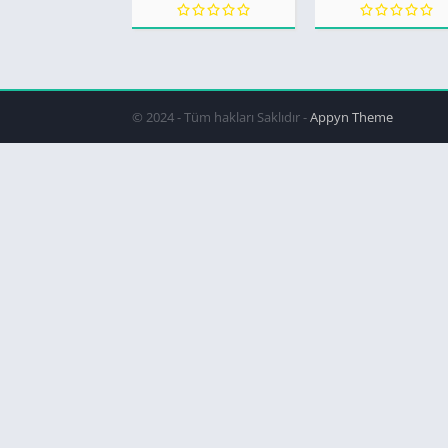
© 2024 - Tüm hakları Saklıdır -
Appyn Theme