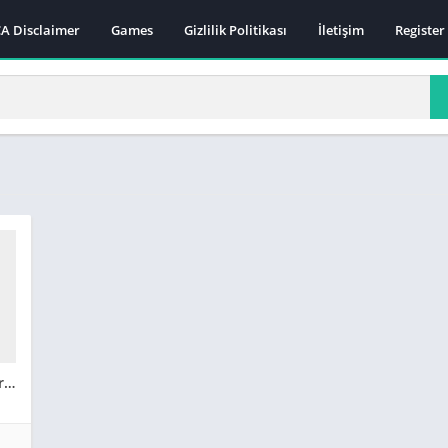
A Disclaimer
Games
Gizlilik Politikası
İletişim
Register
Poster Maker – Brands.live