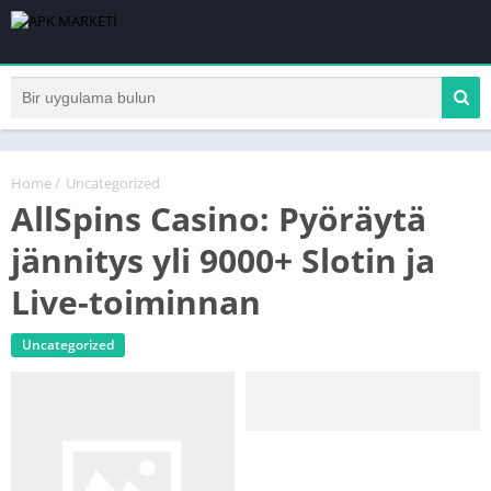
Home
/
Uncategorized
AllSpins Casino: Pyöräytä
jännitys yli 9000+ Slotin ja
Live-toiminnan
Uncategorized